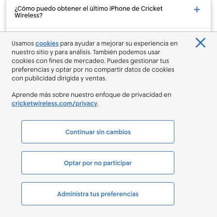
¿Cómo puedo obtener el último iPhone de Cricket
Wireless?
¿Cuáles son los mejores smartphones disponibles?
Usamos
cookies
para ayudar a mejorar su experiencia en
nuestro sitio y para análisis. También podemos usar
cookies con fines de mercadeo. Puedes gestionar tus
¿Cuál es la diferencia entre un celular y un smartphone?
preferencias y optar por no compartir datos de cookies
con publicidad dirigida y ventas.
¿Cómo sé si mi celular es compatible con 5G?
Aprende más sobre nuestro enfoque de privacidad en
cricketwireless.com/privacy
.
¿Cómo puedo cambiar a un teléfono nuevo?
Continuar sin cambios
¿Puedo agregar una línea a mi cuenta existente?
¿Cómo puedo cambiar el número de un proveedor de
Optar por no participar
telefonía celular diferente?
Administra tus preferencias
Acerca de Nosotros