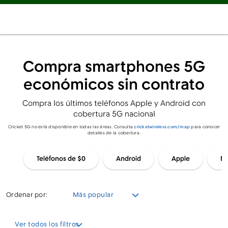
Compra smartphones 5G
económicos sin contrato
Compra los últimos teléfonos Apple y Android con
cobertura 5G nacional
Cricket 5G no está disponible en todas las áreas. Consulta
cricketwireless.com/map
para conocer
detalles de la cobertura.
Teléfonos de $0
Android
Apple
Mo
Ordenar por:
Más popular
Ver todos los filtros