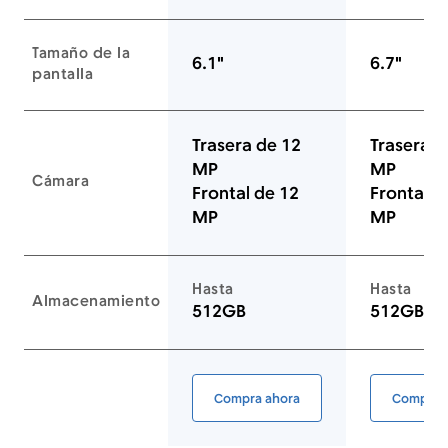
Tamaño de la
6.1"
6.7"
pantalla
Trasera de 12
Trasera d
MP
MP
Cámara
Frontal de 12
Frontal d
MP
MP
Hasta
Hasta
Almacenamiento
512GB
512GB
Enlace a la página del equipo
Compra ahora
Compra 
iPhone 14 (Usado Certificado d
iP