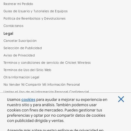
Rastrear mi Pedido
Guías de Usuario y Tutoriales de Equipos
Política de Reembolsos y Devoluciones
Contáctanos
Legal
Cancelar Suscripción
Selección de Publicidad
Aviso de Privacidad
Términos y condiciones de servicio de Cricket Wireless
Términos de Uso del Sitio Web
Otra Información Legal
No Vender Ni Compartir Mi Información Personal
Limitar el Uso de mi Información Personal Confidencial
Archivo de Lectura de Datos sobre la Banda Ancha (.CSV)
Usamos
cookies
para ayudar a mejorar su experiencia en
nuestro sitio y para análisis. También podemos usar
cookies con fines de mercadeo. Puedes gestionar tus
preferencias y optar por no compartir datos de cookies
con publicidad dirigida y ventas.
Aprende más sobre nuestro enfoque de privacidad en