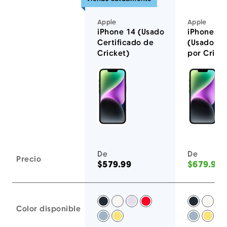
Apple
Apple
iPhone 14 (Usado
iPhone 14
Certificado de
(Usado Ce
Cricket)
por Crick
Estos equipos también te encantarán
De
De
Precio
$579.99
$679.99
Medianoche -
Starlight -
Púrpura -
ROJO -
Mediano
Starl
P
Color disponible
Azul -
Amarillo -
Azul -
Amari