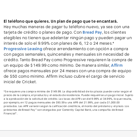
El teléfono que quieres. Un plan de pago que te encantará.
Hay muchas maneras de pagar tu teléfono nuevo, ya sea con una
tarjeta de crédito o planes de pago. Con
Bread Pay
, los clientes
elegibles no tienen que adelantar ningún pago y pueden pagar un
interés de solo el 9.99% con planes de 6, 12 o 24 meses.*
Progressive Leasing
ofrece arrendamiento con opción a compra
con pagos semanales, quincenales y mensuales sin necesidad de
crédito. Tanto Bread Pay como Progressive requieren la compra de
un equipo de $149.99 como mínimo. De manera similar,
Affirm
ofrece pagos mensuales por 24 meses con una compra de equipo
de $50 como mínimo. Affirm incluso cubre el cargo de servicio
inicial de Cricket.
*Se requiere una compra mínima de $149.99. La disponibilidad de los plazos puede variar según el
precio de la compra, el producto y el estado de residencia. Puede requerirse un pago inicial. Sujeto
a la aprobación de la solicitud de crédito. Las tasas de APR van del 9.99% al 34.99%, lo que resulta,
por ejemplo, en 12 pagos mensuales de $93.59 a una APR del 21.99%, por cada $1,000.00
prestados. Las APR variarán según la calificación crediticia, el monto del préstamo y el plazo. Los
préstamos de Bread Pay® son otorgados por Comenity Capital Bank, una compañía de Bread
Financial®.