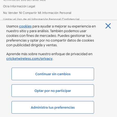
Términos de Uso del Sitio Web
Otra Información Legal
No Vender Ni Compartir Mi Información Personal
Limitar el Uso de mi Información Personal Confidencial
Archivo de Lectura de Datos sobre la Banda Ancha (.CSV)
Usamos
cookies
para ayudar a mejorar su experiencia en
nuestro sitio y para análisis. También podemos usar
cookies con fines de mercadeo. Puedes gestionar tus
preferencias y optar por no compartir datos de cookies
con publicidad dirigida y ventas.
Aprende más sobre nuestro enfoque de privacidad en
cricketwireless.com/privacy
.
©
Cricket Wireless LLC. Cricket Wireless, AT&T, el Globo y otras marcas son
marcas comerciales de AT&T Intellectual Property.
Continuar sin cambios
Optar por no participar
Administra tus preferencias
Agotado