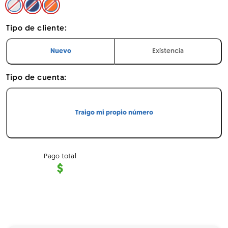
Plateado - Apple iPhone 17 Pro Max 256 GB
Azul Intenso - Apple iPhone 17 Pro Max 256 GB
Naranja Cósmico - Apple iPhone 17 Pro Max
Tipo de cliente:
Soy
cliente
Soy
cliente
Nuevo
Existencia
Tipo de cuenta:
Traigo mi propio número
Pago total
$