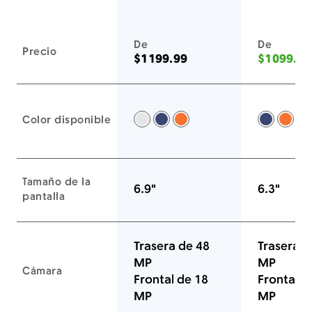
Estos equipos también te encantarán
De
De
Precio
$1199.99
$1099.99
Color disponible
Plateado -
Azul Intenso -
Naranja Cósmico -
Azul Int
Nara
P
Tamaño de la
6.9"
6.3"
pantalla
Trasera de 48
Trasera d
MP
MP
Cámara
Frontal de 18
Frontal d
MP
MP