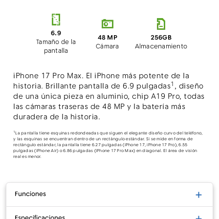
6.9
48 MP
256GB
Tamaño de la
Cámara
Almacenamiento
pantalla
iPhone 17 Pro Max. El iPhone más potente de la
1​​​​​​​
historia. Brillante pantalla de 6.9 pulgadas
, diseño
de una única pieza en aluminio, chip A19 Pro, todas
las cámaras traseras de 48 MP y la batería más
duradera de la historia.
1
La pantalla tiene esquinas redondeadas que siguen el elegante diseño curvo del teléfono,
y las esquinas se encuentran dentro de un rectángulo estándar. Si se mide en forma de
rectángulo estándar, la pantalla tiene 6.27 pulgadas (iPhone 17, iPhone 17 Pro), 6.55
pulgadas (iPhone Air) o 6.86 pulgadas (iPhone 17 Pro Max) en diagonal. El área de visión
real es menor.
Funciones
Especificaciones