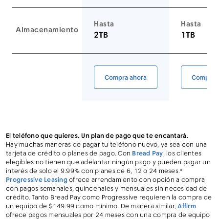
Hasta
Hasta
Almacenamiento
2TB
1TB
Enlace a la página del equipo
Compra ahora
Compra 
iPhone 17 Pro Max
iP
El teléfono que quieres. Un plan de pago que te encantará.
Hay muchas maneras de pagar tu teléfono nuevo, ya sea con una
tarjeta de crédito o planes de pago. Con
Bread Pay
, los clientes
elegibles no tienen que adelantar ningún pago y pueden pagar un
interés de solo el 9.99% con planes de 6, 12 o 24 meses.*
Progressive Leasing
ofrece arrendamiento con opción a compra
con pagos semanales, quincenales y mensuales sin necesidad de
crédito. Tanto Bread Pay como Progressive requieren la compra de
un equipo de $149.99 como mínimo. De manera similar,
Affirm
ofrece pagos mensuales por 24 meses con una compra de equipo