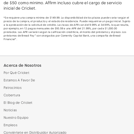
de $50 como mínimo. Affirm incluso cubre el cargo de servicio
inicial de Cricket.
*Se requiere una compra mínima de $149.99. La disponibilidad de los plazos puede variar según el
precio de la compra, el producto y el estado de residencia. Puede requerirse un pago inicial. Sujeto
a la aprobación de la solicitud de crédito. Las tasas de APR van del 9.99% al 34.99%, lo que resulta,
por ejemplo, en 12 pagos mensuales de $93.59 a una APR del 21.99%, por cada $1,000.00
prestados. Las APR variarán según la calificación crediticia, el monto del préstamo y el plazo. Los
préstamos de Bread Pay® son otorgados por Comenity Capital Bank, una compañía de Bread
Financial®.
Acerca de Nosotros
Por Qué Cricket
Estamos A Favor De
Patrocinios
Cobertura
El Blog de Cricket
Noticias
Nuestro Equipo
Empleos
Conviértete en Distribuidor Autorizado