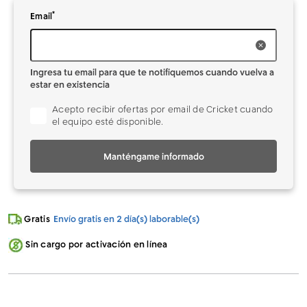
*
Ingresa tu
para que te notifiquemos cuando vuelva a estar en existe
Email
Ingresa tu email para que te notifiquemos cuando vuelva a
estar en existencia
Acepto recibir ofertas por email de Cricket cuando
el equipo esté disponible.
Manténgame informado
Gratis
Envío gratis en 2 día(s) laborable(s)
Sin cargo por activación en línea