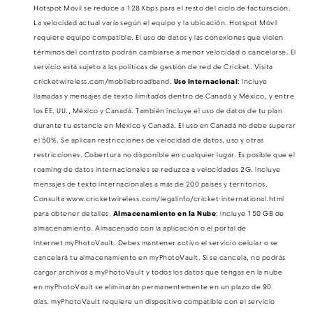
Hotspot Móvil se reduce a 128 Kbps para el resto del ciclo de facturación.
La velocidad actual varía según el equipo y la ubicación. Hotspot Móvil
requiere equipo compatible. El uso de datos y las conexiones que violen
términos del contrato podrán cambiarse a menor velocidad o cancelarse. El
servicio está sujeto a las políticas de gestión de red de Cricket. Visita
cricketwireless.com/mobilebroadband.
Uso Internacional
: Incluye
llamadas y mensajes de texto ilimitados dentro de Canadá y México, y entre
los EE. UU., México y Canadá. También incluye el uso de datos de tu plan
durante tu estancia en México y Canadá. El uso en Canadá no debe superar
el 50%. Se aplican restricciones de velocidad de datos, uso y otras
restricciones. Cobertura no disponible en cualquier lugar. Es posible que el
roaming de datos internacionales se reduzca a velocidades 2G. Incluye
mensajes de texto internacionales a más de 200 países y territorios.
Consulta www.cricketwireless.com/legalinfo/cricket-international.html
para obtener detalles.
Almacenamiento en la Nube
: Incluye 150 GB de
almacenamiento. Almacenado con la aplicación o el portal de
Internet myPhotoVault. Debes mantener activo el servicio celular o se
cancelará tu almacenamiento en myPhotoVault. Si se cancela, no podrás
cargar archivos a myPhotoVault y todos los datos que tengas en la nube
en myPhotoVault se eliminarán permanentemente en un plazo de 90
días. myPhotoVault requiere un dispositivo compatible con el servicio