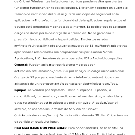
de Cricket Wireless. Las limitaciones técnicas pueden evitar que ciertas
funciones funcionen en todos los equipos. Existen limitaciones en cuanto al
tamaño de cada video del cual se guarda una copia de seguridad en la
aplicación myPhotoVault. La funcionalidad de la aplicación requiere que el
equipo esté encendido y conectado a Internet. Es posible que se apliquen
cargos de datos por la descarga de la aplicación. No se garantiza la
precisión, la disponibilidad ni la puntualidad. En ciertos estados,
myPhotoVault está limitado a usuarios mayores de 13. myPhotoVault y otras
aplicaciones relacionadas son proporcionadas por Asurion Mobile
Applications, LLC. Requiere sistema operativo iOS o Android compatible.
General:
Pueden aplicarse restricciones y cargos por
activación/actualización (hasta $25 por línea) y un cargo único adicional
(cargo de $5 por pago mediante sistema telefónico automático o con
asistencia de un representante); consulta cricketwireless.com/fees.
Equipos:
Se venden por separado. Límite: 9 equipos​​​​​​​. El precio, la
disponibilidad, los términos y condiciones, el uso de datos, la velocidad y
otras restricciones están sujetos a cambio sin aviso. Al activar/usar el
servicio, se aceptan los Términos de Servicio de Cricket
(cricketwireless.com/terms). Servicio válido durante 30 días. Cobertura no
disponible en cualquier lugar.
HBO MAX BASIC CON PUBLICIDAD​​​​​​​
: Para poder acceder, se necesita una
cuenta en línea. Accede al plan de HBO Max Basic con Publicidad a través