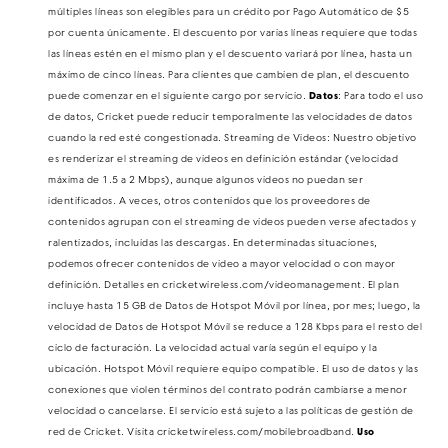
múltiples líneas son elegibles para un crédito por Pago Automático de $5
por cuenta únicamente. El descuento por varias líneas requiere que todas
las líneas estén en el mismo plan y el descuento variará por línea, hasta un
máximo de cinco líneas. Para clientes que cambien de plan, el descuento
puede comenzar en el siguiente cargo por servicio.
Datos
: Para todo el uso
de datos, Cricket puede reducir temporalmente las velocidades de datos
cuando la red esté congestionada. Streaming de Videos: Nuestro objetivo
es renderizar el streaming de videos en definición estándar (velocidad
máxima de 1.5 a 2 Mbps), aunque algunos videos no puedan ser
identificados. A veces, otros contenidos que los proveedores de
contenidos agrupan con el streaming de videos pueden verse afectados y
ralentizados, incluidas las descargas. En determinadas situaciones,
podemos ofrecer contenidos de video a mayor velocidad o con mayor
definición. Detalles en cricketwireless.com/videomanagement. El plan
incluye hasta 15 GB de Datos de Hotspot Móvil por línea, por mes; luego, la
velocidad de Datos de Hotspot Móvil se reduce a 128 Kbps para el resto del
ciclo de facturación. La velocidad actual varía según el equipo y la
ubicación. Hotspot Móvil requiere equipo compatible. El uso de datos y las
conexiones que violen términos del contrato podrán cambiarse a menor
velocidad o cancelarse. El servicio está sujeto a las políticas de gestión de
red de Cricket. Visita cricketwireless.com/mobilebroadband.
Uso