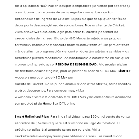
de la aplicación HBO Max en equipos compatibles (se vende por separado)
o en hbomax.com a través de un navegador compatible con tus
cerdenciales de ingreso de Cricket. Es posible que se apliquen tarifas de
datos por la descarga/el uso de aplicaciones. Nuevo cliente de Cricket:
visita cricketwireless.com/login para crear tu cuenta y obtener las
credenciales de ingreso. El uso de HBO Max está sujeto a sus propios
términos y condiciones; consulta hbomax.com/terms-of-use para obtener
más detalles. La programación y el contenido están sujetos a cambios y los
beneficios pueden modificarse, descontinuarse o cancelarse en cualquier
momento sin previo aviso.
PÉRDIDA DE ELEGIBILIDAD
: Al cancelar el plan
de telefonía celular elegible, podrías perder tu acceso a HBO Max.
LÍMITES
:
Acceso a una cuenta de HBO Max por
cuenta de Cricket. No se puede acumular con otras ofertas, otros créditos
u otros descuentos. Para conocer más, visita
www.cricketwireless.com/hbo-max. HBO Max y los elementos relacionados
son propiedad de Home Box Office, Inc.
Smart Unlimited
Plan
: Para línea individual, paga $50 en el punto de venta;
el crédito de $5/mes requiere estar inscrito en Pago Automático​​​​​​​. El
crédito se aplicará al segundo cargo por servicio. Visita
cricketwireless/autopayterms para obtener detalles. Las cuentas con