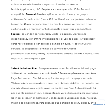
aplicaciones relacionadas son proporcionadas por Asurion
Mobile Applications, LLC. Requiere sistema operativo iOS o Android
compatible.
General:
Pueden aplicarse restricciones y cargos por
activación/actualización (hasta $25 por línea) y un cargo único adicional
(cargo de $5 por pago mediante sistema telefónico automático o con
asistencia de un representante); consulta cricketwireless.com/fees.
Equipos:
se venden por separado. Límite: 9 equipos​​​​​​​. El precio, la
disponibilidad, los términos y condiciones, el uso de datos, la velocidad y
otras restricciones están sujetos a cambio sin aviso. Al activar/usar el
servicio, se aceptan los Términos de Servicio de Cricket
(cricketwireless.com/terms). Servicio válido durante 30 días. Cobertura no
disponible en cualquier lugar.
Select Unlimited Plan
: Solo para nuevas líneas Para línea individual, paga
$40 en el punto de venta; el crédito de $5/mes requiere estar inscrito en
Pago Automático​​​​​​​. El crédito se aplicará al segundo cargo por servicio.
Visita cricketwireless/autopayterms para obtener detalles. Las cuentas con
múltiples líneas son elegibles para un crédito por Pago Automático de $5
por cuenta únicamente. El descuento por varias líneas requiere que todas
las líneas estén en el mismo plan y el descuento variará por línea, hasta un
máximo de cinco líneas. Para clientes que cambien de plan, el descuento