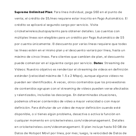
Supreme Unlimited Plan
: Para línea individual, paga $60 en el punto de
venta; el crédito de $5/mes requiere estar inscrito en Pago Automático​​​​​​​. El
crédito se aplicará al segundo cargo por servicio. Visita
cricketwireless/autopayterms para obtener detalles. Las cuentas con
múltiples líneas son elegibles para un crédito por Pago Automático de $5
por cuenta únicamente. El descuento por varias líneas requiere que todas
las líneas estén en el mismo plan y el descuento variará por línea, hasta un
máximo de cinco líneas. Para clientes que cambien de plan, el descuento
puede comenzar en el siguiente cargo por servicio.
Datos
: Streaming de
Videos: Nuestro objetivo es renderizar el streaming de videos en definición
estándar (velocidad máxima de 1.5 a 2 Mbps), aunque algunos videos no
puedan ser identificados. A veces, otros contenidos que los proveedores
de contenidos agrupan con el streaming de videos pueden verse afectados
y ralentizados, incluidas las descargas. En determinadas situaciones,
podemos ofrecer contenidos de video a mayor velocidad o con mayor
definición. Para disfrutar de un video de mayor definición cuando esté
disponible, o si tienes algún problema, desactiva o activa la función en
cualquier momento en cricketwireless.com/videomanagement. Detalles
en cricketwireless.com/videomanagement. El plan incluye hasta 50 GB de
Datos de Hotspot Móvil por línea, por mes; luego, la velocidad de Datos de