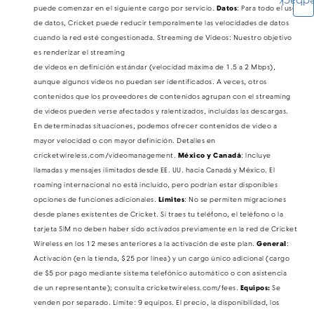
Feedb
puede comenzar en el siguiente cargo por servicio.
Datos
: Para todo el uso
de datos, Cricket puede reducir temporalmente las velocidades de datos
cuando la red esté congestionada. Streaming de Videos: Nuestro objetivo
es renderizar el streaming
de videos en definición estándar (velocidad máxima de 1.5 a 2 Mbps),
aunque algunos videos no puedan ser identificados. A veces, otros
contenidos que los proveedores de contenidos agrupan con el streaming
de videos pueden verse afectados y ralentizados, incluidas las descargas.
En determinadas situaciones, podemos ofrecer contenidos de video a
mayor velocidad o con mayor definición. Detalles en
cricketwireless.com/videomanagement.
México y Canadá​​​​​​​
: Incluye
llamadas y mensajes ilimitados desde EE. UU. hacia Canadá y México. El
roaming internacional no está incluido, pero podrían estar disponibles
opciones de funciones adicionales.
Límites
: No se permiten migraciones
desde planes existentes de Cricket. Si traes tu teléfono, el teléfono o la
tarjeta SIM no deben haber sido activados previamente en la red de Cricket
Wireless en los 12 meses anteriores a la activación de este plan.
General
:
Activación (en la tienda, $25 por línea) y un cargo único adicional (cargo
de $5 por pago mediante sistema telefónico automático o con asistencia
de un representante); consulta cricketwireless.com/fees.
Equipos:
Se
venden por separado. Límite: 9 equipos​​​​​​​. El precio, la disponibilidad, los