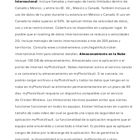
Internacional
: Incluye llamadas y mensajes de texto ilimitados dentro de
Canadá y México, y entre los EE. UU., México y Canadá. También incluye el
uso de datos de tu plan durante tu estancia en México y Canadá. El uso en
Canadá no debe superar el 50%. ​​​​​​​Se aplican límites de velocidad de datos,
uso y otras restricciones. Cobertura no disponible en cualquier lugar. Es
posible que el roaming de datos internacionales se reduzca a velocidades
2G. Incluye mensajes de texto internacionales a más de 200 países y
territorios. Consulta www.cricketwireless.com/legalinfo/cricket-
international.html para obtener detalles.
Almacenamiento en la Nube
:
Incluye 100 GB de almacenamiento. Almacenado con la aplicación o el
portal de Internet myPhotoVault. Debes mantener activo el servicio celular
o se cancelará tu almacenamiento en myPhotoVault. Si se cancela, no
podrás cargar archivos a myPhotoVault y todos los datos que tengas en la
nube en myPhotoVault se eliminarán permanentemente en un plazo de 90
días. myPhotoVault requiere un dispositivo compatible con el servicio
de Cricket Wireless. Las limitaciones técnicas pueden evitar que ciertas
funciones funcionen en todos los equipos. Existen limitaciones en cuanto al
tamaño de cada video del cual se guarda una copia de seguridad en la
aplicación myPhotoVault. La funcionalidad de la aplicación requiere que el
equipo esté encendido y conectado a Internet. Es posible que se apliquen
cargos de datos por la descarga de la aplicación. No se garantiza la
precisión, la disponibilidad ni la puntualidad. myPhotoVault y otras