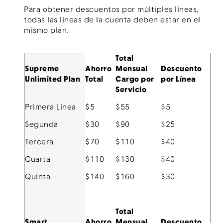
Para obtener descuentos por múltiples líneas,
todas las líneas de la cuenta deben estar en el
mismo plan.
Total
Supreme
Ahorro
Mensual
Descuento
Unlimited Plan
Total
Cargo por
por Línea
Servicio
Primera Línea
$5
$55
$5
Segunda
$30
$90
$25
Tercera
$70
$110
$40
Cuarta
$110
$130
$40
Quinta
$140
$160
$30
Total
Smart
Ahorro
Mensual
Descuento