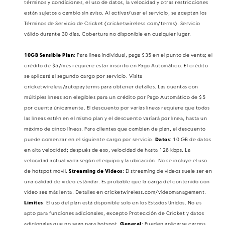
términos y condiciones, el uso de datos, la velocidad y otras restricciones
están sujetos a cambio sin aviso. Al activar/usar el servicio, se aceptan los
Términos de Servicio de Cricket (cricketwireless.com/terms). Servicio
válido durante 30 días. Cobertura no disponible en cualquier lugar.
10GB Sensible Plan
: Para línea individual, paga $35 en el punto de venta; el
crédito de $5/mes requiere estar inscrito en Pago Automático​​​​​​​. El crédito
se aplicará al segundo cargo por servicio. Visita
cricketwireless/autopayterms para obtener detalles. Las cuentas con
múltiples líneas son elegibles para un crédito por Pago Automático de $5
por cuenta únicamente. El descuento por varias líneas requiere que todas
las líneas estén en el mismo plan y el descuento variará por línea, hasta un
máximo de cinco líneas. Para clientes que cambien de plan, el descuento
puede comenzar en el siguiente cargo por servicio.
Datos
: 10 GB de datos
en alta velocidad; después de eso, velocidad de hasta 128 kbps. La
velocidad actual varía según el equipo y la ubicación. No se incluye el uso
de hotspot móvil.
Streaming de Video​​​​​​​s
: El streaming de videos suele ser en
una calidad de video estándar. Es probable que la carga del contenido con
video sea más lenta. Detalles en cricketwireless.com/videomanagement.
Límites
: El uso del plan está disponible solo en los Estados Unidos. No es
apto para funciones adicionales, excepto Protección de Cricket y datos
adicionales que no sean para hotspot.
General
: Pueden aplicarse cargos