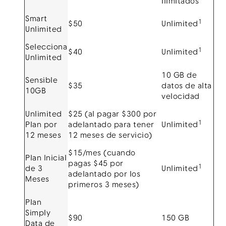
ilimitados
Smart
1
$50
Unlimited
Unlimited
Menú
Selecciona
1
$40
Unlimited
Unlimited
10 GB de
Sensible
$35
datos de alta
10GB
velocidad
Unlimited
$25 (al pagar $300 por
1
Plan por
adelantado para tener
Unlimited
12 meses
12 meses de servicio)
$15/mes (cuando
Plan Inicial
pagas $45 por
1
de 3
Unlimited
adelantado por los
Meses
primeros 3 meses)
Plan
Simply
$90
150 GB
Data de