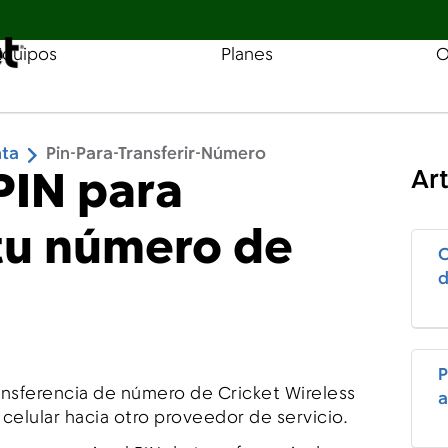
Equipos
Planes
O
Buscar tienda
Cobertura
Pagar 
nta
Pin-Para-Transferir-Número
PIN para
Ar
 tu número de
C
d
P
ransferencia de número de Cricket Wireless
a
 celular hacia otro proveedor de servicio.