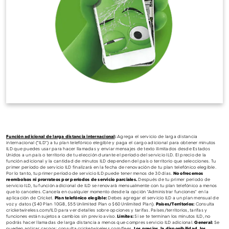
Función adicional de larga distancia internacional
:
Agrega el servicio de larga distancia
internacional ("ILD") a tu plan telefónico elegible y paga el cargo adicional para obtener minutos
ILD que puedes usar para hacer llamadas y enviar mensajes de texto ilimitados desde Estados
Unidos a un país o territorio de tu elección durante el período del servicio ILD. El precio de la
función adicional y la cantidad de minutos ILD dependen del país o territorio que selecciones. Tu
primer período de servicio ILD finalizará en la fecha de renovación de tu plan telefónico elegible.
Por lo tanto, tu primer período de servicio ILD puede tener menos de 30 días.
No ofrecemos
reembolsos ni prorrateos por períodos de servicio parciales.
Después de tu primer período de
servicio ILD, tu función adicional de ILD se renovará mensualmente con tu plan telefónico a menos
que lo canceles. Cancela en cualquier momento desde la opción "Administrar funciones" en la
aplicación de Cricket.
Plan telefónico elegible:
Debes agregar el servicio ILD a un plan mensual de
voz y datos ($40 Plan 10GB, $55 Unlimited Plan o $60 Unlimited Plan).
Países/Territorios:
Consulta
cricketwireless.com/ILD para ver detalles sobre opciones y tarifas. Países/territorios, tarifas y
funciones están sujetos a cambios sin previo aviso.
Límites:
Si se te terminan los minutos ILD, no
podrás hacer llamadas de larga distancia a menos que compres servicio ILD adicional.
General:
Se