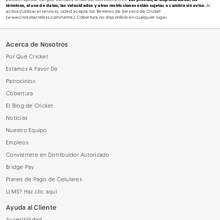
pueden aplicar cargos; consulta cricketwireless.com/fees.
Los precios, la disponibilidad, los
términos, el uso de datos, las velocidades y otras restricciones están sujetas a cambio sin aviso.
Al
activar/utilizar el servicio, usted acepta los Términos de Servicio de Cricket
(www.cricketwireless.com/terms). Cobertura no disponible en cualquier lugar.
Acerca de Nosotros
Por Qué Cricket
Estamos A Favor De
Patrocinios
Cobertura
El Blog de Cricket
Noticias
Nuestro Equipo
Empleos
Conviértete en Distribuidor Autorizado
Bridge Pay
Planes de Pago de Celulares
LLMS? Haz clic aquí
Ayuda al Cliente