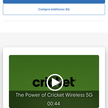
Compra teléfonos 5G
The Power of Cricket Wireless 5G
00:44