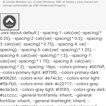
©
Cricket Wireless LLC. Cricket Wireless, AT&T, el Globo y otras marcas son
marcas comerciales de AT&T Intellectual Property.