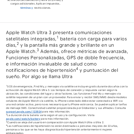
activación/actualización (hasta $25/línea) y
cargos adicionales. Aplican impuestos,
términos y
restricciones.
Apple Watch Ultra 3 presenta comunicaciones
1
satelitales integradas,
batería con carga para varios
2
días,
y la pantalla más grande y brillante en un
3
Apple Watch.
Además, ofrece métricas de avanzada,
Funciones Personalizadas, GPS de doble frecuencia,
e información invaluable de salud como
4
notificaciones de hipertensión
y puntuación del
sueño. Por algo se llama Ultra
1
SOS de emergencia, Find My, y mensajes vía satélite se incluyen gratis durante dos años con la
activación de Apple Watch Ultra 3. Los tiempos de conexión y respuesta varían según la
ubicación, las condiciones del lugar y otros factores. Las funciones Find My y mensajes vía
satélite requieren de un plan con un proveedor. Para enviar y recibir SMS/MMS desde modelos
celulares de Apple Watch vía satélite, tu iPhone conectado debe estar conectado a WiFi o a
una red celular activa, pero no es necesario que tu iPhone esté cerca. Se pueden aplicar tarifas
de mensaje SMS. Conectividad satelital proporcionada por Globalstar y sus afiliadas. Consulta
support.apple.com/123924
para más información.
2
La duración de la batería varía según el uso y la configuración. Visita
apple.com/watch/battery
para más información.
3
Cuando se aleja del usuario en comparación con Apple Watch Ultra o Ultra 2.
4
Las notificaciones de hipertensión no están destinadas a personas mayores de 22 años,
personas a las que se les haya diagnosticado hipertensión anteriormente ni mujeres
embarazadas.