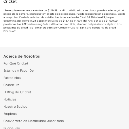
Cricket.
*Se requiere una compra mínima de $149.99. La disponibilidad de los plazos puede variar según el
precio de la compra, el producto y el estado de residencia. Puede requerirse un pago inicial. Sujeto
a la aprobación de la solicitud de crédito. Las tasas varían del 0% al 14.99% de APR, lo que
determina, por ejemplo, 24 pagos mensuales de $48.48 a 14.99% del APR, por cada $1.000.00
prestados. Las APR variarán según la calificación crediticia, el monto del préstamo y el plazo. Los
préstamos de Bread Pay® son otorgados por Comenity Capital Bank, una compañía de Bread
Financial®.
Acerca de Nosotros
Por Qué Cricket
Estamos A Favor De
Patrocinios
Cobertura
El Blog de Cricket
Noticias
Nuestro Equipo
Empleos
Conviértete en Distribuidor Autorizado
Bridge Pay