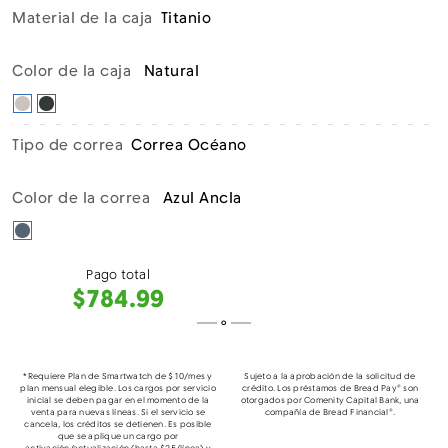
Material de la caja
Titanio
Color de la caja
Natural
Se seleccionó Natural
Negro
Tipo de correa
Correa Océano
Color de la correa
Azul Ancla
Azul Ancla seleccionado
Pago total
$784.99
o
*Requiere Plan de Smartwatch de $10/mes y
Sujeto a la aprobación de la solicitud de
plan mensual elegible. Los cargos por servicio
crédito. Los préstamos de Bread Pay® son
inicial se deben pagar en el momento de la
otorgados por Comenity Capital Bank, una
venta para nuevas líneas. Si el servicio se
compañía de Bread Financial®.
cancela, los créditos se detienen. Es posible
que se aplique un cargo por