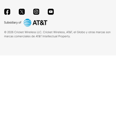
Facebook
Twitter
Instagram
YouTube
©
2026
Cricket Wireless LLC. Cricket Wireless, AT&T, el Globo y otras marcas son
marcas comerciales de AT&T Intellectual Property.