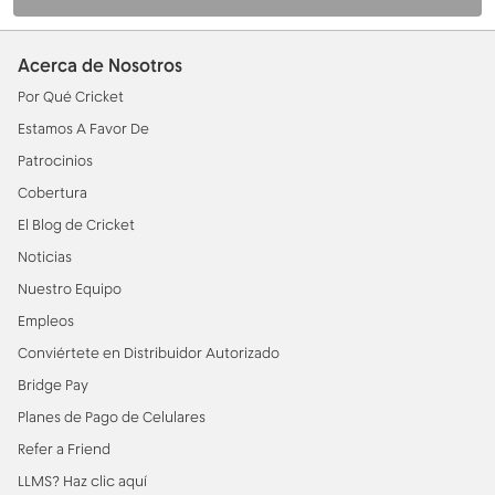
Acerca de Nosotros
(opens in new tab)
Por Qué Cricket
(opens in new tab)
Estamos A Favor De
(opens in new tab)
Patrocinios
(opens in new tab)
Cobertura
(opens in new tab)
El Blog de Cricket
(opens in new tab)
Noticias
(opens in new tab)
Nuestro Equipo
(opens in new tab)
Empleos
(opens in new tab)
Conviértete en Distribuidor Autorizado
(opens in new tab)
Bridge Pay
(opens in new tab)
Planes de Pago de Celulares
(opens in new tab)
Refer a Friend
(opens in new tab)
LLMS? Haz clic aquí