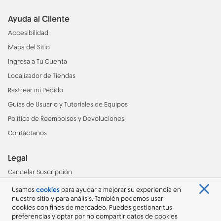
Ayuda al Cliente
(opens in new tab)
Accesibilidad
(opens in new tab)
Mapa del Sitio
(opens in new tab)
Ingresa a Tu Cuenta
(opens in new tab)
Localizador de Tiendas
(opens in new tab)
Rastrear mi Pedido
(opens in new tab)
Guías de Usuario y Tutoriales de Equipos
(opens in new tab)
Política de Reembolsos y Devoluciones
(opens in new tab)
Contáctanos
Legal
(opens in new tab)
Cancelar Suscripción
(opens in new tab)
Selección de Publicidad
Usamos
cookies
para ayudar a mejorar su experiencia en
nuestro sitio y para análisis. También podemos usar
(opens in new tab)
Aviso de Privacidad
cookies con fines de mercadeo. Puedes gestionar tus
(opens in new t
Términos y condiciones de servicio de Cricket Wireless
preferencias y optar por no compartir datos de cookies