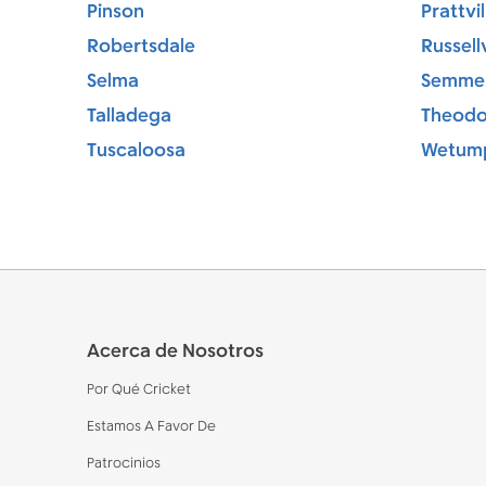
Pinson
Prattvil
Robertsdale
Russellv
Selma
Semme
Talladega
Theodo
Tuscaloosa
Wetum
Footer
Acerca de Nosotros
Por Qué Cricket
Estamos A Favor De
Patrocinios