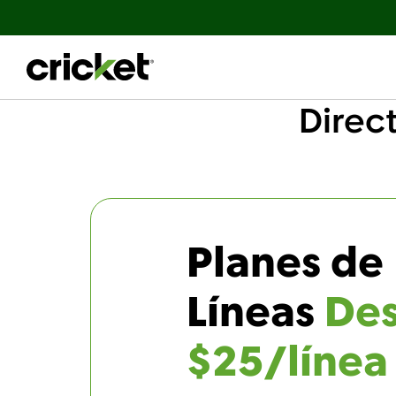
Direc
Planes de 
Líneas
De
$25/línea 